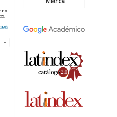
 2018
-22.
dex.ph