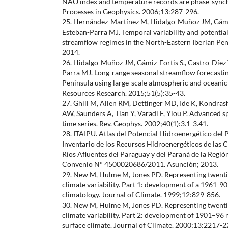
NAO index and temperature records are phase-sync
Processes in Geophysics. 2006;13:287-296.
25. Hernández-Martínez M, Hidalgo-Muñoz JM, Gámiz
Esteban-Parra MJ. Temporal variability and potential 
streamflow regimes in the North-Eastern Iberian Peni
2014.
26. Hidalgo-Muñoz JM, Gámiz-Fortis S., Castro-Díez 
Parra MJ. Long-range seasonal streamflow forecastin
Peninsula using large-scale atmospheric and oceanic
Resources Research. 2015;51(5):35-43.
27. Ghill M, Allen RM, Dettinger MD, Ide K, Kondr
AW, Saunders A, Tian Y, Varadi F, Yiou P. Advanced s
time series. Rev. Geophys. 2002;40(1):3.1-3.41.
28. ITAIPU. Atlas del Potencial Hidroenergético del
Inventario de los Recursos Hidroenergéticos de las 
Ríos Afluentes del Paraguay y del Paraná de la Regió
Convenio N° 4500020686/2011. Asunción; 2013.
29. New M, Hulme M, Jones PD. Representing twenti
climate variability. Part 1: development of a 1961-9
climatology. Journal of Climate. 1999;12:829-856.
30. New M, Hulme M, Jones PD. Representing twenti
climate variability. Part 2: development of 1901–96 m
surface climate. Journal of Climate. 2000;13:2217-2