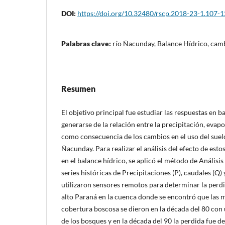
DOI:
https://doi.org/10.32480/rscp.2018-23-1.107-
Palabras clave:
río Ñacunday, Balance Hídrico, camb
Resumen
El objetivo principal fue estudiar las respuestas en 
generarse de la relación entre la precipitación, evap
como consecuencia de los cambios en el uso del suelo
Ñacunday. Para realizar el análisis del efecto de esto
en el balance hídrico, se aplicó el método de Análisis 
series históricas de Precipitaciones (P), caudales (Q)
utilizaron sensores remotos para determinar la perdi
alto Paraná en la cuenca donde se encontró que las 
cobertura boscosa se dieron en la década del 80 con
de los bosques y en la década del 90 la perdida fue d