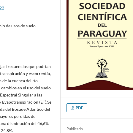
122
io de usos de suelo
bajas frecuencias que podrían
otranspiración y escorrentía,
 de la cuenca del río
s cambios en el uso del suelo
Espectral Singular a las
 y Evapotranspiración (ET).Se
PDF
da del Bosque Atlántico del
mayores perdidas de
 una disminución del 46,6%
Publicado
e 24,8%
.