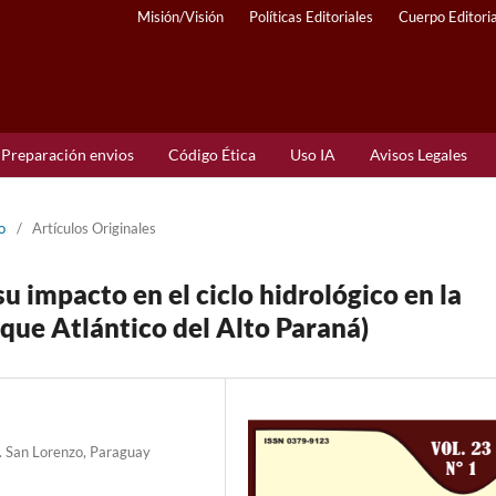
Misión/Visión
Políticas Editoriales
Cuerpo Editoria
Preparación envios
Código Ética
Uso IA
Avisos Legales
o
/
Artículos Originales
su impacto en el ciclo hidrológico en la
que Atlántico del Alto Paraná)
a. San Lorenzo, Paraguay