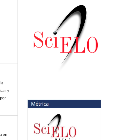
 la
icar y
 por
to en