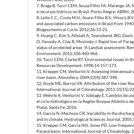
7. Braga B, Tucci CEM, Souza Filho FA, Marengo JA, 
e recursos hídricos no Brasil. Porto Alegre: ABRH; 2
8. Leite C.C., Costa M.H., Soare-Filho B.S., Hissa L.B.
and associated carbon emissions in Brasil from 1940
Biogeochemical Cycle. 2012;26:13-21.
9. Huang C, Kim S, Altstatt A, Townshend JRG, Davis 
O, Yanosky A, Clay R, Musinsky J. Rapid loss of Parag
status of protected areas -A Landsat assessment. Re
Environment. 2012;106:460-466.
10. Tucci CEM, Clarke RT. Environmental issues in the
Resources Development. 1998;14:157-173.
11. Krepper CM, Venturini V. Assessing interannual w
river basin. Atmósfera. 2009;22(4):387-398.
12. Doyle ME, Barros VR. Attribution of the river flo
International Journal of Climatology. 2011;31(15):2
13. Wehrle A, Venturini V, Jobbagy E. Cambios de uso
el ciclo hidrológico en la Región Bosque Atlántico d
Plata). Santa Fe; 2016.
14. García N, Mechoso CR. Variability in the dischar
and in climate. Hydrological Sciences Journal. 2005;
15. Krepper CM, García NO, Jones PD. Low-frequenc
Paraná basin. International Journal of Climatology. 