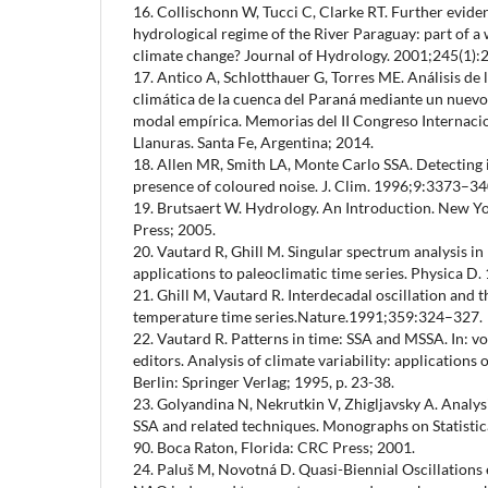
16. Collischonn W, Tucci C, Clarke RT. Further evide
hydrological regime of the River Paraguay: part of 
climate change? Journal of Hydrology. 2001;245(1):
17. Antico A, Schlotthauer G, Torres ME. Análisis de l
climática de la cuenca del Paraná mediante un nue
modal empírica. Memorias del II Congreso Internaci
Llanuras. Santa Fe, Argentina; 2014.
18. Allen MR, Smith LA, Monte Carlo SSA. Detecting ir
presence of coloured noise. J. Clim. 1996;9:3373–34
19. Brutsaert W. Hydrology. An Introduction. New Y
Press; 2005.
20. Vautard R, Ghill M. Singular spectrum analysis i
applications to paleoclimatic time series. Physica D
21. Ghill M, Vautard R. Interdecadal oscillation and 
temperature time series.Nature.1991;359:324–327.
22. Vautard R. Patterns in time: SSA and MSSA. In: v
editors. Analysis of climate variability: applications o
Berlin: Springer Verlag; 1995, p. 23-38.
23. Golyandina N, Nekrutkin V, Zhigljavsky A. Analysi
SSA and related techniques. Monographs on Statistic
90. Boca Raton, Florida: CRC Press; 2001.
24. Paluš M, Novotná D. Quasi-Biennial Oscillations