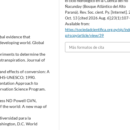
el ciclo hidrológico en la Cuenca del río
Ñacunday (Bosque Atlántico del Alto
Paraná). Rev. Soc. cient. Py. [Internet].
Oct. 13 [cited 2026 Aug. 6];23(1):107
Available from:
https://sociedadcientifica.org.py/ojs/in
p/rscpy/article/view/39
al evidence that
e developing world. Global
Más formatos de cita
eriments to determine the
otranspiration. Journal of
 and effects of conversion: A
-IAHS-UNESCO; 1990.
sentation Approach to
ervation Science Program.
gess ND Powell GVN,
f the world: A new map of
diversidad para la
ashington, D.C. World