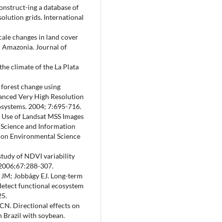
nstruct-ing a database of
lution grids. International
scale changes in land cover
n Amazonia. Journal of
the climate of the La Plata
 forest change using
anced Very High Resolution
osystems. 2004; 7:695-716.
st Use of Landsat MSS Images
 Science and Information
e on Environmental Science
tudy of NDVI variability
. 2006;67:288-307.
o JM; Jobbágy EJ. Long-term
 detect functional ecosystem
25.
CN. Directional effects on
 Brazil with soybean.