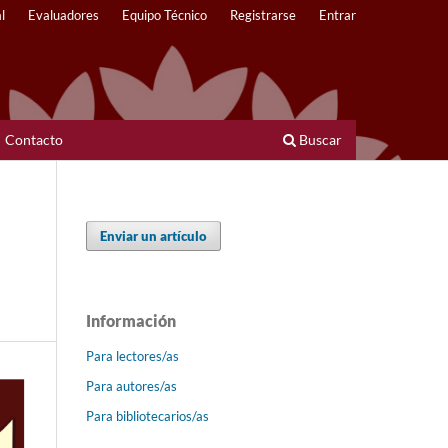
l
Evaluadores
Equipo Técnico
Registrarse
Entrar
Contacto
Buscar
Enviar un artículo
Información
Para lectores/as
Para autores/as
Para bibliotecarios/as