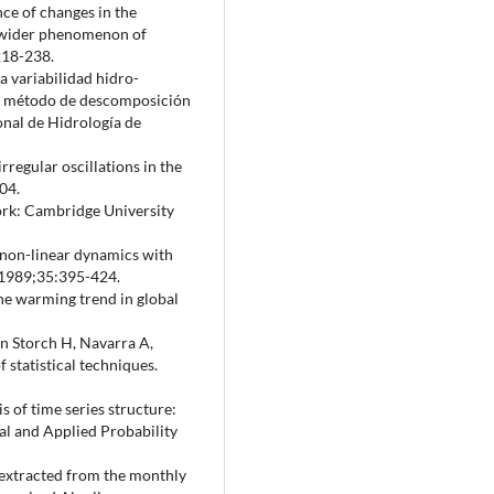
nce of changes in the
a wider phenomenon of
218-238.
a variabilidad hidro-
vo método de descomposición
onal de Hidrología de
regular oscillations in the
04.
ork: Cambridge University
n non-linear dynamics with
. 1989;35:395-424.
the warming trend in global
on Storch H, Navarra A,
f statistical techniques.
s of time series structure:
al and Applied Probability
 extracted from the monthly