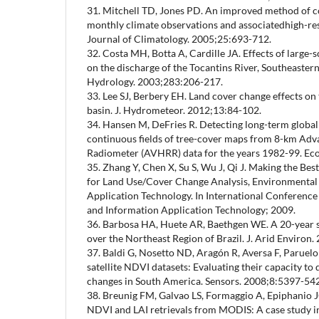
31. Mitchell TD, Jones PD. An improved method of co
monthly climate observations and associatedhigh-reso
Journal of Climatology. 2005;25:693-712.
32. Costa MH, Botta A, Cardille JA. Effects of large-
on the discharge of the Tocantins River, Southeaster
Hydrology. 2003;283:206-217.
33. Lee SJ, Berbery EH. Land cover change effects on 
basin. J. Hydrometeor. 2012;13:84-102.
34. Hansen M, DeFries R. Detecting long-term global
continuous fields of tree-cover maps from 8-km Adv
Radiometer (AVHRR) data for the years 1982-99. Ec
35. Zhang Y, Chen X, Su S, Wu J, Qi J. Making the Be
for Land Use/Cover Change Analysis, Environmental
Application Technology. In International Conferenc
and Information Application Technology; 2009.
36. Barbosa HA, Huete AR, Baethgen WE. A 20-year s
over the Northeast Region of Brazil. J. Arid Environ
37. Baldi G, Nosetto ND, Aragón R, Aversa F, Paruel
satellite NDVI datasets: Evaluating their capacity to
changes in South America. Sensors. 2008;8:5397-54
38. Breunig FM, Galvao LS, Formaggio A, Epiphanio J
NDVI and LAI retrievals from MODIS: A case study in