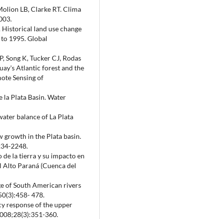
Molion LB, Clarke RT. Clima
003.
V. Historical land use change
 to 1995. Global
P, Song K, Tucker CJ, Rodas
uay's Atlantic forest and the
mote Sensing of
 la Plata Basin. Water
ater balance of La Plata
w growth in the Plata basin.
234-2248.
 de la tierra y su impacto en
el Alto Paraná (Cuenca del
ge of South American rivers
50(3):458- 478.
y response of the upper
2008;28(3):351-360.