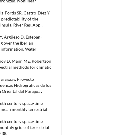
hronized. Nonlinear
-Fortis SR, Castro-Díez Y,
predictability of the
nsula. River Res. Appl.
Y, Argüeso D, Esteban-
g over the Iberian
 information, Water
ashov D, Mann ME, Robertson
pectral methods for climatic
 Paraguay. Proyecto
Cuencas Hidrográficas de los
n Oriental del Paraguay
eth century space-time
0 mean monthly terrestrial
eth century space-time
onthly grids of terrestrial
238.