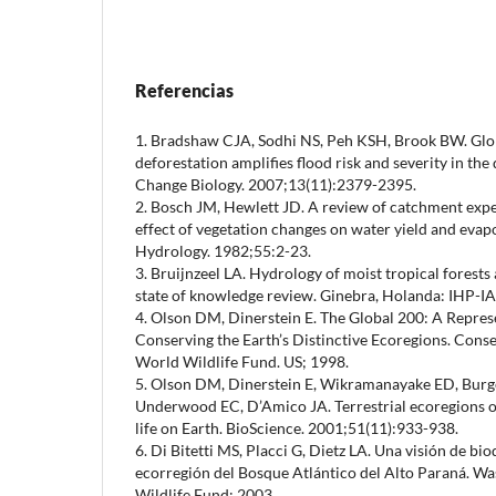
Referencias
1. Bradshaw CJA, Sodhi NS, Peh KSH, Brook BW. Glob
deforestation amplifies flood risk and severity in th
Change Biology. 2007;13(11):2379-2395.
2. Bosch JM, Hewlett JD. A review of catchment exp
effect of vegetation changes on water yield and evap
Hydrology. 1982;55:2-23.
3. Bruijnzeel LA. Hydrology of moist tropical forests
state of knowledge review. Ginebra, Holanda: IHP
4. Olson DM, Dinerstein E. The Global 200: A Repre
Conserving the Earth’s Distinctive Ecoregions. Cons
World Wildlife Fund. US; 1998.
5. Olson DM, Dinerstein E, Wikramanayake ED, Bur
Underwood EC, D’Amico JA. Terrestrial ecoregions o
life on Earth. BioScience. 2001;51(11):933-938.
6. Di Bitetti MS, Placci G, Dietz LA. Una visión de bio
ecorregión del Bosque Atlántico del Alto Paraná. W
Wildlife Fund; 2003.