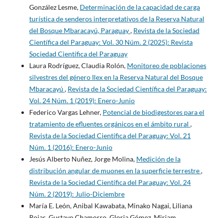
González Lesme,
Determinación de la capacidad de carga
turística de senderos interpretativos de la Reserva Natural
del Bosque Mbaracayú, Paraguay
,
Revista de la Sociedad
Científica del Paraguay: Vol. 30 Núm. 2 (2025): Revista
Sociedad Científica del Paraguay
Laura Rodríguez, Claudia Rolón,
Monitoreo de poblaciones
silvestres del género Ilex en la Reserva Natural del Bosque
Mbaracayú
,
Revista de la Sociedad Científica del Paraguay:
Vol. 24 Núm. 1 (2019): Enero-Junio
Federico Vargas Lehner,
Potencial de biodigestores para el
tratamiento de efluentes orgánicos en el ámbito rural
,
Revista de la Sociedad Científica del Paraguay: Vol. 21
Núm. 1 (2016): Enero-Junio
Jesús Alberto Nuñez, Jorge Molina,
Medición de la
distribución angular de muones en la superficie terrestre
,
Revista de la Sociedad Científica del Paraguay: Vol. 24
Núm. 2 (2019): Julio-Diciembre
María E. León, Anibal Kawabata, Minako Nagai, Liliana
Rojas, Gustavo Chamorro, Gloria Gómez, Miriam