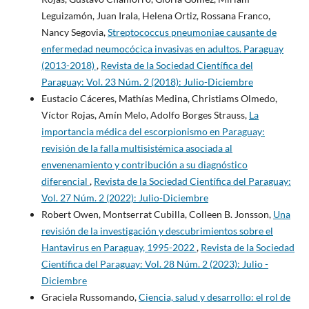
Leguizamón, Juan Irala, Helena Ortiz, Rossana Franco,
Nancy Segovia,
Streptococcus pneumoniae causante de
enfermedad neumocócica invasivas en adultos. Paraguay
(2013-2018)
,
Revista de la Sociedad Científica del
Paraguay: Vol. 23 Núm. 2 (2018): Julio-Diciembre
Eustacio Cáceres, Mathías Medina, Christiams Olmedo,
Víctor Rojas, Amín Melo, Adolfo Borges Strauss,
La
importancia médica del escorpionismo en Paraguay:
revisión de la falla multisistémica asociada al
envenenamiento y contribución a su diagnóstico
diferencial
,
Revista de la Sociedad Científica del Paraguay:
Vol. 27 Núm. 2 (2022): Julio-Diciembre
Robert Owen, Montserrat Cubilla, Colleen B. Jonsson,
Una
revisión de la investigación y descubrimientos sobre el
Hantavirus en Paraguay, 1995-2022
,
Revista de la Sociedad
Científica del Paraguay: Vol. 28 Núm. 2 (2023): Julio -
Diciembre
Graciela Russomando,
Ciencia, salud y desarrollo: el rol de