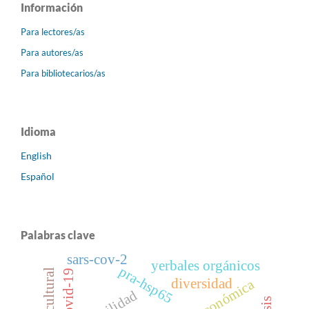
Información
Para lectores/as
Para autores/as
Para bibliotecarios/as
Idioma
English
Español
Palabras clave
sars-cov-2
yerbales orgánicos
pra-hsp65
covid-19
diversidad