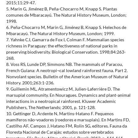
2015;11:29-47.
5. Marin G, Jiménez B, Peña-Chocarro M, Knapp S. Plantas
comunes de Mbaracayú. The Natural History Museum, London;
1998.
6. Peña-Chocarro M, Marin G, Jiménez B, Knapp S. Helechos de
Mbaracayú. The Natural History Museum, London; 1999.
7. Yahnke CJ, Gamarra de Fox I, Colman F. Mammalian species
richness in Paraguay: the effectiveness of national parks in
preserving biodiversity. Biological Conservation. 1998;84:263-
268.
8. Voss RS, Lunde DP, Simmons NB. The mammals of Paracou,
French Guiana: A neotropi¬cal lowland rainforest fauna. Part 2.
Nonvolant species. Bulletin of the American Museum of Natural
History. 2001;263:1-236.
9. Guillemin ML, Atramentowicz M, Julien-Laferrière D. The
marsupial community. En Nouragues. Dynamics and plant-animal
interactions in a neotropical rainforest. Kluwer Academic
Publishers, The Netherlands; 2001, p. 121-128.
10. Gettinger D, Ardente N, Martins-Hatano F. Pequenos
mamíferos não-voadores (roedores e marsupiais). En Martins FD,
Castilho AF, Campos J, Hatano FM, Rolin SG, editores. Fauna da
Floresta Nacional de Carajás: estudos sobre vertebrados