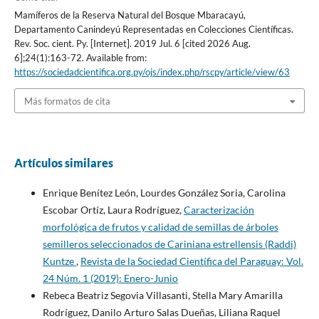
Mamíferos de la Reserva Natural del Bosque Mbaracayú,
Departamento Canindeyú Representadas en Colecciones Científicas.
Rev. Soc. cient. Py. [Internet]. 2019 Jul. 6 [cited 2026 Aug.
6];24(1):163-72. Available from:
https://sociedadcientifica.org.py/ojs/index.php/rscpy/article/view/63
Más formatos de cita
Artículos similares
Enrique Benítez León, Lourdes González Soria, Carolina
Escobar Ortíz, Laura Rodríguez,
Caracterización
morfológica de frutos y calidad de semillas de árboles
semilleros seleccionados de Cariniana estrellensis (Raddi)
Kuntze
,
Revista de la Sociedad Científica del Paraguay: Vol.
24 Núm. 1 (2019): Enero-Junio
Rebeca Beatriz Segovia Villasanti, Stella Mary Amarilla
Rodríguez, Danilo Arturo Salas Dueñas, Liliana Raquel