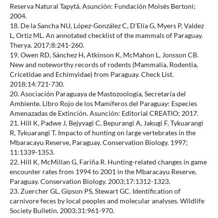
Reserva Natural Tapytá. Asunción: Fundación Moisés Bertoni;
2004.
18. De la Sancha NU, López-González C, D’Elía G, Myers P, Valdez
L, Ortiz ML. An annotated checklist of the mammals of Paraguay.
Therya. 2017;8:241-260.
19. Owen RD, Sánchez H, Atkinson K, McMahon L, Jonsson CB.
New and noteworthy records of rodents (Mammalia, Rodentia,
Cricetidae and Echimyidae) from Paraguay. Check List.
2018;14:721-730.
20. Asociación Paraguaya de Mastozoología, Secretaría del
Ambiente. Libro Rojo de los Mamíferos del Paraguay: Especies
Amenazadas de Extinción. Asunción: Editorial CREATIO; 2017.
21. Hill K, Padwe J, Bejyvagi C, Bepurangi A, Jakugi F, Tykuarangi
R, Tykuarangi T. Impacto of hunting on large vertebrates in the
Mbaracayu Reserve, Paraguay. Conservation Biology. 1997;
11:1339-1353.
22. Hill K, McMillan G, Fariña R. Hunting-related changes in game
encounter rates from 1994 to 2001 in the Mbaracayu Reserve,
Paraguay. Conservation Biology. 2003;17:1312-1323.
23. Zuercher GL, Gipson PS, Stewart GC. Identification of
carnivore feces by local peoples and molecular analyses. Wildlife
Society Bulletin. 2003;31:961-970.