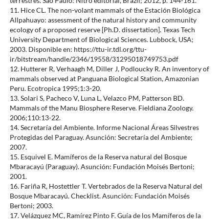
terrestres. São Paulo: Nitro editorial, Brazil; 2012, p. 144-161.
11. Hice CL. The non-volant mammals of the Estación Biológica
Allpahuayo: assessment of the natural history and community
ecology of a proposed reserve [Ph.D. dissertation]. Texas Tech
University Department of Biological Sciences. Lubbock, USA;
2003. Disponible en: https://ttu-ir.tdl.org/ttu-
ir/bitstream/handle/2346/19558/31295018749753.pdf
12. Hutterer R, Verhaagh M, Diller J, Podloucky R. An inventory of
mammals observed at Panguana Biological Station, Amazonian
Peru. Ecotropica 1995;1:3-20.
13. Solari S, Pacheco V, Luna L, Velazco PM, Patterson BD.
Mammals of the Manu Biosphere Reserve. Fieldiana Zoology.
2006;110:13-22.
14. Secretaría del Ambiente. Informe Nacional Áreas Silvestres
Protegidas del Paraguay. Asunción: Secretaría del Ambiente;
2007.
15. Esquivel E. Mamíferos de la Reserva natural del Bosque
Mbaracayú (Paraguay). Asunción: Fundación Moisés Bertoni;
2001.
16. Fariña R, Hostettler T. Vertebrados de la Reserva Natural del
Bosque Mbaracayú. Checklist. Asunción: Fundación Moisés
Bertoni; 2003.
17. Velázquez MC, Ramírez Pinto F. Guía de los Mamíferos de la